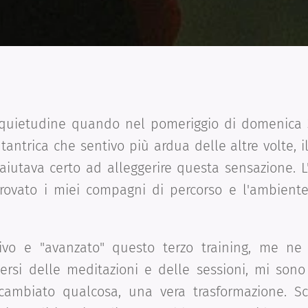
nquietudine quando nel pomeriggio di domenica 3
tantrica che sentivo più ardua delle altre volte, il
aiutava certo ad alleggerire questa sensazione. L'
itrovato i miei compagni di percorso e l'ambient
vo e "avanzato" questo terzo training, me ne s
dersi delle meditazioni e delle sessioni, mi son
ambiato qualcosa, una vera trasformazione. Sc