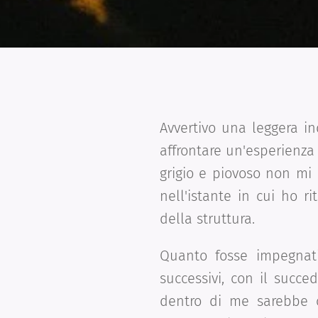
Avvertivo una leggera i
affrontare un'esperienza 
grigio e piovoso non mi 
nell'istante in cui ho r
della struttura.
Quanto fosse impegnati
successivi, con il succe
dentro di me sarebbe c