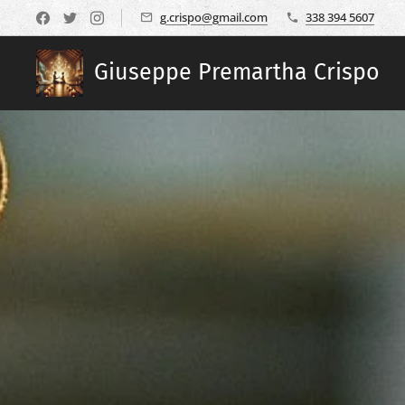
g.crispo@gmail.com
338 394 5607
Giuseppe Premartha Crispo