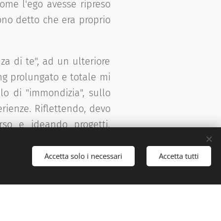
ome l'ego avesse ripreso
no detto che era proprio
za di te", ad un ulteriore
ng prolungato e totale mi
 di "immondizia", sullo
rienze. Riflettendo, devo
rso e ideando progetti,
dermene conto sul fare e
era rivolta all'esterno
Accetta solo i necessari
Accetta tutti
ersione nella realtà, per
lio l'ego mi ha trasmesso
'inquietudine ha lasciato
 mio respiro.