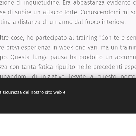
zione di inquietudine. Era abbastanza evidente c
se di subire un attacco forte. Conoscendomi mi so
litina a distanza di un anno dal fuoco interiore.
tre cose, ho partecipato al training "Con te e sen
tre brevi esperienze in week end vari, ma un traini
o. Questa lunga pausa ha prodotto un accumulo
za con tanta fatica ripulito nelle precedenti espe
upandomi di iniziative legate a questo perco
l contenuto tantrico, mi ero spostato, senza ren
a sicurezza del nostro sito web e
andomi, ancora una volta tutta l'attenzione 
entro. Poche le meditazioni eseguite, troppa disp
are a lavorare dentro di me, ho avuto paura o meg
 le meditazioni classiche e le sessioni a coppie, l
erimentare, ho ritrovato il mio spazio interiore e il