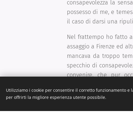
consapevolezza la sensa
possesso di me, e temes
il caso di darsi una ripu
Nel frattempo ho fatto al
assaggio a Firenze ed al
mancava da troppo temp
specchio di consapevolez
convenire, che pur occ
lavorando con gruppi da
Utilizziamo i cookie per consentire il corretto funzionamento e l
sul progettare trascur
per offrirti la migliore esperienza utente possibile.
allontanandomi dal mio c
cui al momento di ritorn
la sua paura. Ritrovando
il posto alla voglia di sp