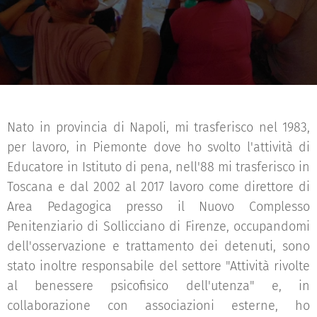
Nato in provincia di Napoli, mi trasferisco nel 1983,
per lavoro, in Piemonte dove ho svolto l'attività di
Educatore in Istituto di pena, nell'88 mi trasferisco in
Toscana e dal 2002 al 2017 lavoro come direttore di
Area Pedagogica presso il Nuovo Complesso
Penitenziario di Sollicciano di Firenze, occupandomi
dell'osservazione e trattamento dei detenuti, sono
stato inoltre responsabile del settore "Attività rivolte
al benessere psicofisico dell'utenza" e, in
collaborazione con associazioni esterne, ho