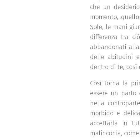
che un desiderio
momento, quello s
Sole, le mani giu
differenza tra c
abbandonati alla 
delle abitudini e
dentro di te, così 
Così torna la pri
essere un parto d
nella contropart
morbido e delica
accettarla in t
malinconia, come 