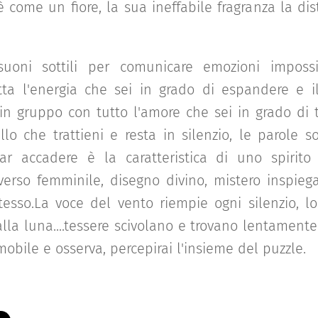
è come un fiore, la sua ineffabile fragranza la dis
uoni sottili per comunicare emozioni impossib
tta l'energia che sei in grado di espandere e 
in gruppo con tutto l'amore che sei in grado di t
lo che trattieni e resta in silenzio, le parole s
iar accadere è la caratteristica di uno spirito 
verso femminile, disegno divino, mistero inspiega
tesso.La voce del vento riempie ogni silenzio, lo
i alla luna....tessere scivolano e trovano lentamente
mobile e osserva, percepirai l'insieme del puzzle.