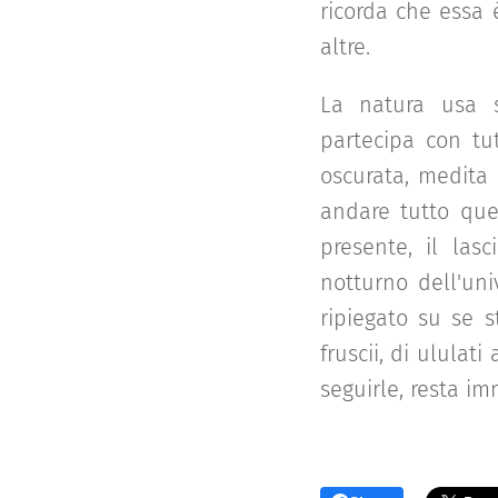
ricorda che essa 
altre.
La natura usa s
partecipa con tu
oscurata, medita 
andare tutto quel
presente, il lasc
notturno dell'uni
ripiegato su se s
fruscii, di ululat
seguirle, resta im