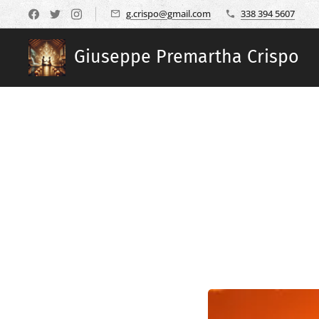
g.crispo@gmail.com
338 394 5607
Giuseppe Premartha Crispo