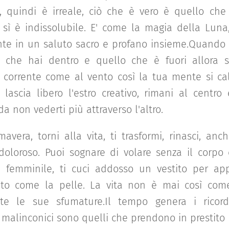
, quindi è irreale, ciò che è vero è quello che
ì è indissolubile. E' come la magia della Luna, 
nte in un saluto sacro e profano insieme.Quando 
iò che hai dentro e quello che è fuori allora s
corrente come al vento così la tua mente si calm
 lascia libero l'estro creativo, rimani al centro
da non vederti più attraverso l'altro.
mavera, torni alla vita, ti trasformi, rinasci, an
oloroso. Puoi sognare di volare senza il corpo 
e femminile, ti cuci addosso un vestito per ap
to come la pelle. La vita non è mai così come 
utte le sue sfumature.Il tempo genera i ricor
malinconici sono quelli che prendono in prestito l'