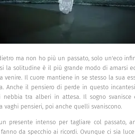
ndietro ma non ho più un passato, solo un'eco infin
i la solitudine è il più grande modo di amarsi e
 a venire. Il cuore mantiene in se stesso la sua e
ta. Anche il pensiero di perde in questo incantes
 nebbia tra alberi in attesa. Il sogno svanisce
 da vaghi pensieri, poi anche quelli svaniscono.
n presente intenso per tagliare col passato, an
nno da specchio ai ricordi. Ovunque ci sia luce