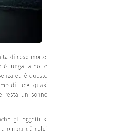
ita di cose morte.
d è lunga la notte
ssenza ed è questo
imo di luce, quasi
 e resta un sonno
che gli oggetti si
 e ombra c'è colui