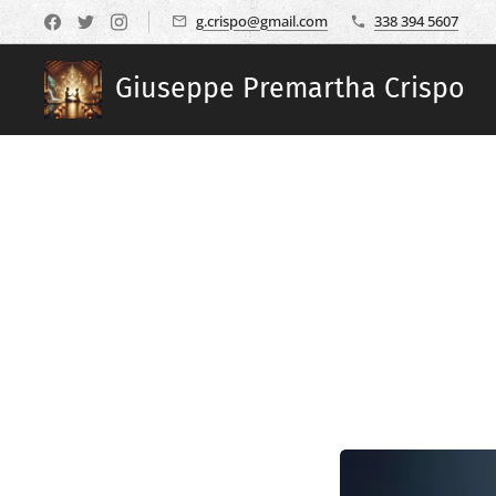
g.crispo@gmail.com
338 394 5607
Giuseppe Premartha Crispo