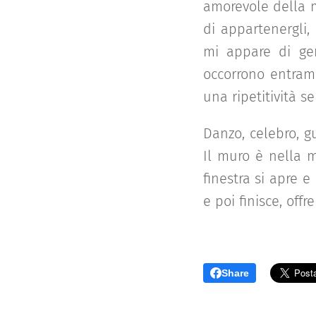
amorevole della m
di appartenergli,
mi appare di ge
occorrono entramb
una ripetitività 
Danzo, celebro, gu
Il muro è nella m
finestra si apre e
e poi finisce, off
Share