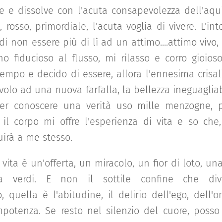
e e dissolve con l'acuta consapevolezza dell'aqui
 rosso, primordiale, l'acuta voglia di vivere. L'int
i non essere più di lì ad un attimo....attimo vivo,
o fiducioso al flusso, mi rilasso e corro gioios
tempo e decido di essere, allora l'ennesima crisal
 volo ad una nuova farfalla, la bellezza ineguaglia
Per conoscere una verità uso mille menzogne, p
e il corpo mi offre l'esperienza di vita e so che
uirà a me stesso.
vita è un'offerta, un miracolo, un fior di loto, un
a verdi. E non il sottile confine che div
 quella è l'abitudine, il delirio dell'ego, dell'
mpotenza. Se resto nel silenzio del cuore, posso