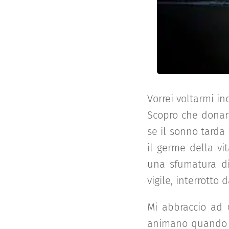
Vorrei voltarmi i
Scopro che donars
se il sonno tarda
il germe della vi
una sfumatura di
vigile, interrotto
Mi abbraccio ad u
animano quando fa