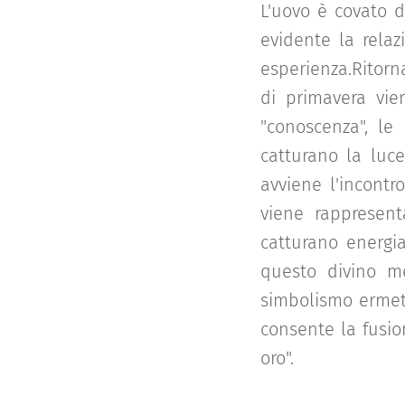
L'uovo è covato 
evidente la rela
esperienza.Ritor
di primavera vien
"conoscenza", le
catturano la luc
avviene l'incontr
viene rappresent
catturano energia
questo divino me
simbolismo ermet
consente la fusion
oro".