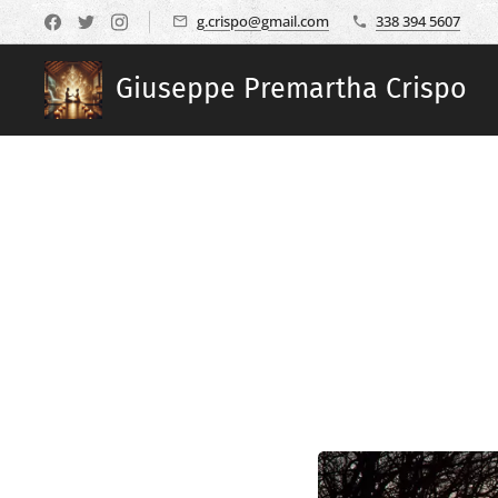
g.crispo@gmail.com
338 394 5607
Giuseppe Premartha Crispo