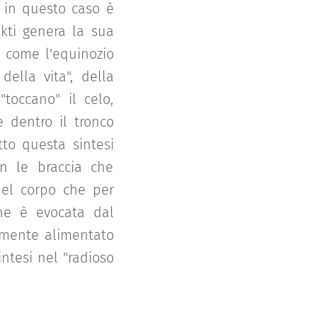
 in questo caso è
kti genera la sua
 come l'equinozio
della vita", della
toccano" il celo,
 dentro il tronco
tto questa sintesi
on le braccia che
 del corpo che per
one è evocata dal
emente alimentato
intesi nel "radioso