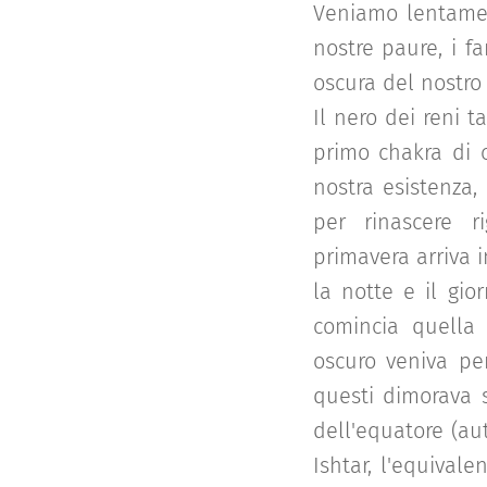
Veniamo lentamen
nostre paure, i f
oscura del nostro 
Il nero dei reni ta
primo chakra di c
nostra esistenza,
per rinascere ri
primavera arriva 
la notte e il gio
comincia quella l
oscuro veniva pe
questi dimorava s
dell'equatore (au
Ishtar, l'equival