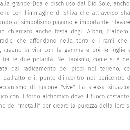
dalla grande Dea e dischiuso dal Dio Sole, anche
zione con l'immagine di Shiva che attraverso Sha
nando al simbolismo pagano è importante rilevare
e chiamato anche festa degli Alberi, l'"albero 
 radici che affondano nella terra e i rami che "
e, creano la vita con le gemme e poi le foglie e
o tra le due polarità. Nel taoismo, come si è de
ata dal radicamento dei piedi nel terreno, c
 dall'alto e il punto d'incontro nel baricentro
ccanismo di fusione "vive". La stessa situazi
ico con il forno alchemico dove il fuoco costant
e dei "metalli" per creare la purezza della loro s