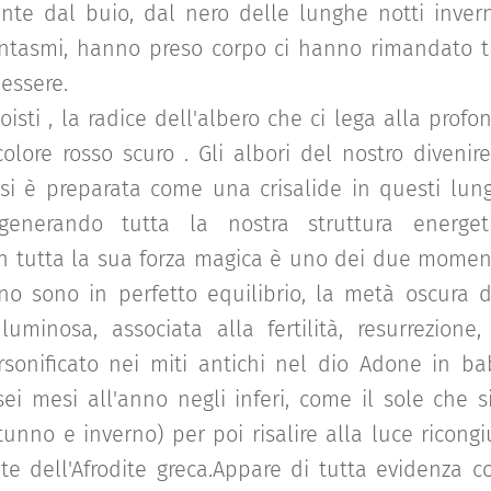
te dal buio, dal nero delle lunghe notti inverna
antasmi, hanno preso corpo ci hanno rimandato t
essere.
oisti , la radice dell'albero che ci lega alla profon
olore rosso scuro . Gli albori del nostro divenire
 si è preparata come una crisalide in questi lung
generando tutta la nostra struttura energeti
in tutta la sua forza magica è uno dei due moment
rno sono in perfetto equilibrio, la metà oscura d
uminosa, associata alla fertilità, resurrezione, 
rsonificato nei miti antichi nel dio Adone in b
ei mesi all'anno negli inferi, come il sole che si
tunno e inverno) per poi risalire alla luce ricong
ente dell'Afrodite greca.Appare di tutta evidenza 