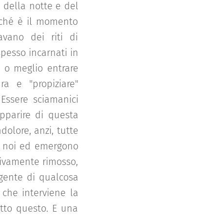
a della notte e del
erché è il momento
ravano dei riti di
pesso incarnati in
" o meglio entrare
a e "propiziare"
 Essere sciamanici
apparire di questa
dolore, anzi, tutte
i noi ed emergono
tivamente rimosso,
gente di qualcosa
 che interviene la
utto questo. E una