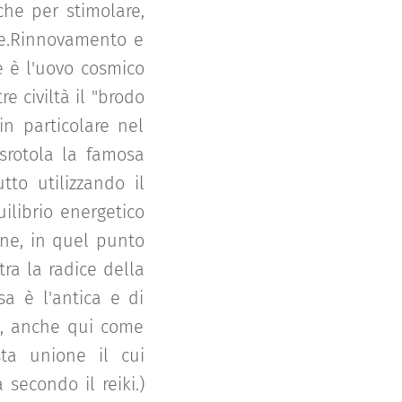
iche per stimolare,
one.Rinnovamento e
e è l'uovo cosmico
e civiltà il "brodo
in particolare nel
srotola la famosa
tto utilizzando il
uilibrio energetico
one, in quel punto
tra la radice della
sa è l'antica e di
ng, anche qui come
ta unione il cui
 secondo il reiki.)