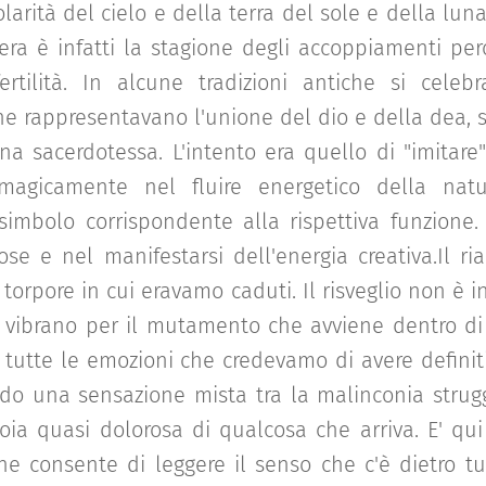
larità del cielo e della terra del sole e della lun
era è infatti la stagione degli accoppiamenti p
ertilità. In alcune tradizioni antiche si celeb
 rappresentavano l'unione del dio e della dea, s
a sacerdotessa. L'intento era quello di "imitare
magicamente nel fluire energetico della natur
simbolo corrispondente alla rispettiva funzione.
cose e nel manifestarsi dell'energia creativa.Il ri
 torpore in cui eravamo caduti. Il risveglio non è in
po vibrano per il mutamento che avviene dentro d
tutte le emozioni che credevamo di avere defini
odo una sensazione mista tra la malinconia strug
oia quasi dolorosa di qualcosa che arriva. E' qui
e consente di leggere il senso che c'è dietro t