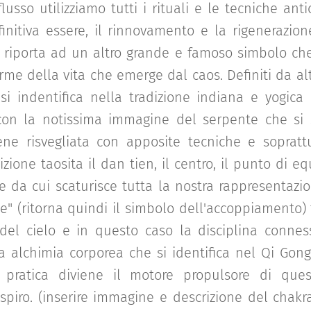
flusso utilizziamo tutti i rituali e le tecniche ant
initiva essere, il rinnovamento e la rigenerazi
 riporta ad un altro grande e famoso simbolo ch
rme della vita che emerge dal caos. Definiti da altr
si indentifica nella tradizione indiana e yogica 
on la notissima immagine del serpente che si 
ne risvegliata con apposite tecniche e soprattu
dizione taosita il dan tien, il centro, il punto di eq
te da cui scaturisce tutta la nostra rappresentazi
e" (ritorna quindi il simbolo dell'accoppiamento) 
 del cielo e in questo caso la disciplina connes
a alchimia corporea che si identifica nel Qi Go
 pratica diviene il motore propulsore di ques
spiro. (inserire immagine e descrizione del chakra