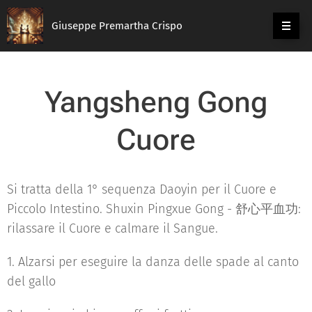
Giuseppe Premartha Crispo
Yangsheng Gong
Cuore
Si tratta della 1° sequenza Daoyin per il Cuore e
Piccolo Intestino. Shuxin Pingxue Gong - 舒心平血功:
rilassare il Cuore e calmare il Sangue.
1. Alzarsi per eseguire la danza delle spade al canto
del gallo