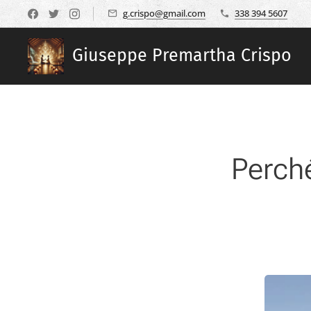
g.crispo@gmail.com
338 394 5607
Giuseppe Premartha Crispo
Perché