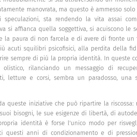
atamente manovrata, ma questo è ammesso solo 
 speculazioni, sta rendendo la vita assai com
va si affianca quella soggettiva, si acuiscono le 
le la paura di non farcela e di avere di fronte un 
 acuti squilibri psicofisici, alla perdita della fi
ire sempre di più la propria identità. In queste c
po olistico, rilanciando un messaggio di recup
tti, letture e corsi, sembra un paradosso, un
a queste iniziative che può ripartire la riscossa: 
 suoi bisogni, le sue esigenze di libertà, di autod
propria identità è forse l'unico modo per risveg
utti questi anni di condizionamento e di pressio