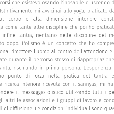
corsi che esistevo osando l'inosabile e uscendo d
Istintivamente mi avvicinai allo yoga, praticato da
 al corpo e alla dimensione interiore cons
ga come tante altre discipline che poi ho praticato
 infine tantra, rientrano nelle discipline del m
to dopo. L'olismo è un concetto che ho compreso
sona, rimettere l'uomo al centro dell'attenzione e 
zate durante il percorso stesso di riappropriazion
nta, rischiando in prima persona. L'esperienza
suo punto di forza nella pratica del tantra e
 ricerca interiore ricevuta con il sannyas, mi ha
ondere il messaggio olistico utilizzando tutti i p
gli altri le associazioni e i gruppi di lavoro e co
oli di diffusione. Le condizioni individuali sono qu