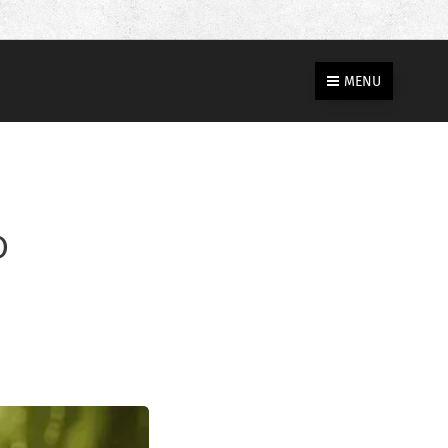
MENU
o