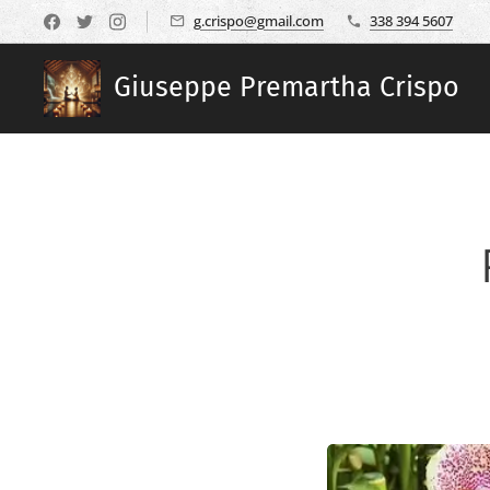
g.crispo@gmail.com
338 394 5607
Giuseppe Premartha Crispo