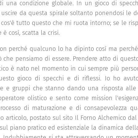
o di una condizione globale. In un gioco di spec
ò uscire da questa spirale soltanto ponendosi le 
, cos'è tutto questo che mi ruota intorno; se le ri
 è così, scatta la crisi.
on perché qualcuno lo ha dipinto così ma perché è 
ò che pensiamo di essere. Prendere atto di questo
stico è nato nel momento in cui sempre più perso
esto gioco di specchi e di riflessi. Io ho avuto
ne e gruppi che stanno dando una risposta all
peratore olistico e sento come mission l'esigen
processo di maturazione e di consapevolezza q
io articolo, postato sul sito Il Forno Alchemico dal 
 sul piano pratico ed esistenziale la dinamica della
e. Indubbiamente si sta attraversando un momento d