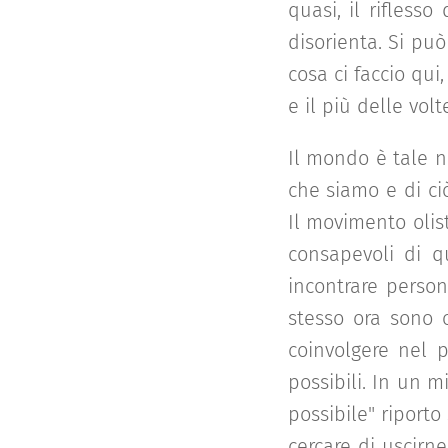
quasi, il rifless
disorienta. Si pu
cosa ci faccio qui
e il più delle volte
Il mondo è tale n
che siamo e di ci
Il movimento oli
consapevoli di qu
incontrare perso
stesso ora sono o
coinvolgere nel 
possibili. In un m
possibile" riporto
cercare di uscirn