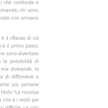
chi che confonde e
domande, chi sono,
sposte non arrivano
il riflesso di ciò
 è il primo passo.
ne sono diventate
 la possibilità di
e mie domande. Io
za di diffondere e
uante più persone
titolo "La riscossa
 crisi e i modi per
ifficile. La crisi