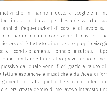
 motivi che mi hanno indotto a scegliere il m
bro intero; in breve, per l'esperienza che s
i anni di frequentazioni di corsi e di lavoro su
tto è partito da una condizione di crisi, di tip
 mio caso si è trattato di un vero e proprio viaggi
cio. I condizionamenti, i principi inculcati, il ti
l ceppo familiare e tanto altro provocarono in me 
pressivo dal quale venni fuori grazie all'aiuto d
 letture esoteriche e iniziatiche e dall'idea di f
argomenti. In realtà quello che stava accadendo è
 che si era creata dentro di me, avevo intravisto uno
.