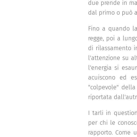
due prende in man
dal primo o può a
Fino a quando la
regge, poi a lung
di rilassamento in
l'attenzione su al
l'energia si esau
acuiscono ed est
"colpevole" della
riportata dall'aut
I tarli in questio
per chi le conosc
rapporto. Come u