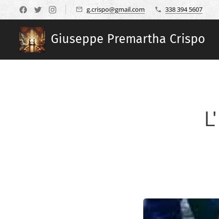
g.crispo@gmail.com
338 394 5607
Giuseppe Premartha Crispo
L