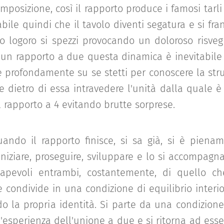
mposizione, così il rapporto produce i famosi tarli
abile quindi che il tavolo diventi segatura e si fra
o logoro si spezzi provocando un doloroso risvegl
In un rapporto a due questa dinamica è inevitabile
e profondamente su se stetti per conoscere la str
e dietro di essa intravedere l'unità dalla quale è 
il rapporto a 4 evitando brutte sorprese.
uando il rapporto finisce, si sa già, si è piena
iniziare, proseguire, sviluppare e lo si accompagn
apevoli entrambi, costantemente, di quello c
 e condivide in una condizione di equilibrio interi
do la propria identità. Si parte da una condizione i
l'esperienza dell'unione a due e si ritorna ad esse