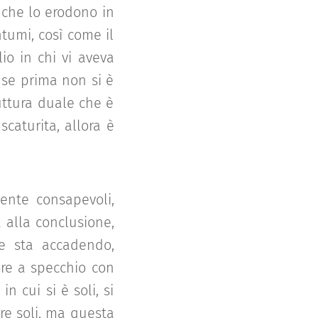
 che lo erodono in
ntumi, così come il
io in chi vi aveva
 se prima non si è
uttura duale che è
scaturita, allora è
mente consapevoli,
a alla conclusione,
he sta accadendo,
ore a specchio con
n cui si è soli, si
re soli, ma questa