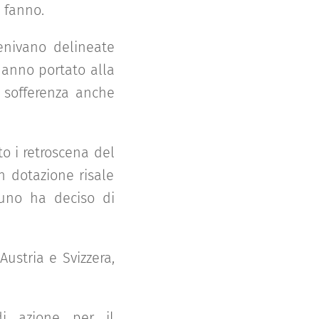
 fanno.
enivano delineate
hanno portato alla
n sofferenza anche
to i retroscena del
n dotazione risale
cuno ha deciso di
ustria e Svizzera,
di azione per il