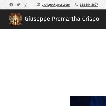
g.crispo@gmail.com
338 394 5607
Giuseppe Premartha Crispo