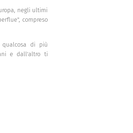
ropa, negli ultimi
perflue", compreso
 qualcosa di più
i e dall'altro ti