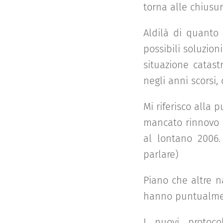
torna alle chiusur
Aldilà di quanto
possibili soluzio
situazione catast
negli anni scorsi,
Mi riferisco alla 
mancato rinnovo d
al lontano 2006.
parlare)
Piano che altre n
hanno puntualmen
I nuovi protoco