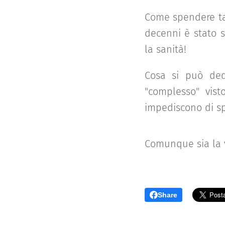
Come spendere tan
decenni è stato s
la sanità!
Cosa si può ded
"complesso" vist
impediscono di sp
Comunque sia la v
Share