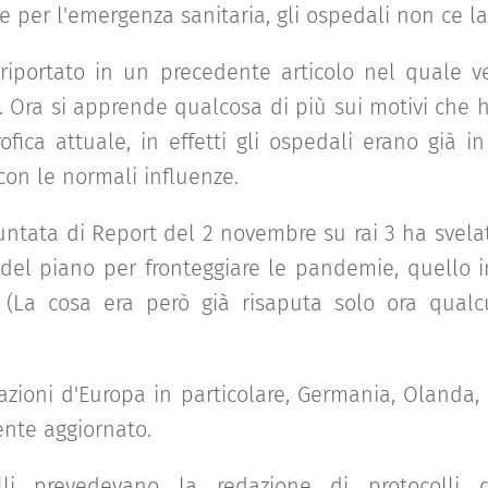
e per l'emergenza sanitaria, gli ospedali non ce la
 riportato in un precedente articolo nel quale v
ni. Ora si apprende qualcosa di più sui motivi che 
rofica attuale, in effetti gli ospedali erano già i
 con le normali influenze.
puntata di Report del 2 novembre su rai 3 ha svela
el piano per fronteggiare le pandemie, quello i
 (La cosa era però già risaputa solo ora qual
azioni d'Europa in particolare, Germania, Olanda, A
te aggiornato.
lli prevedevano la redazione di protocolli 