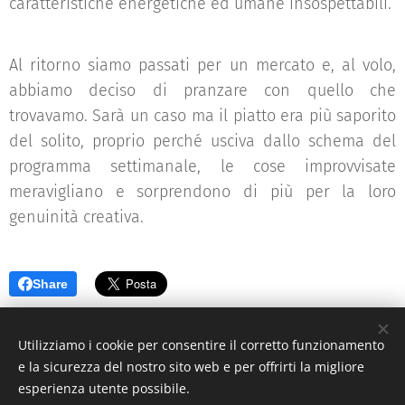
caratteristiche energetiche ed umane insospettabili.
Al ritorno siamo passati per un mercato e, al volo,
abbiamo deciso di pranzare con quello che
trovavamo. Sarà un caso ma il piatto era più saporito
del solito, proprio perché usciva dallo schema del
programma settimanale, le cose improvvisate
meravigliano e sorprendono di più per la loro
genuinità creativa.
Share
Utilizziamo i cookie per consentire il corretto funzionamento
e la sicurezza del nostro sito web e per offrirti la migliore
esperienza utente possibile.
© 2026 Premartha Giuseppe Crispo.