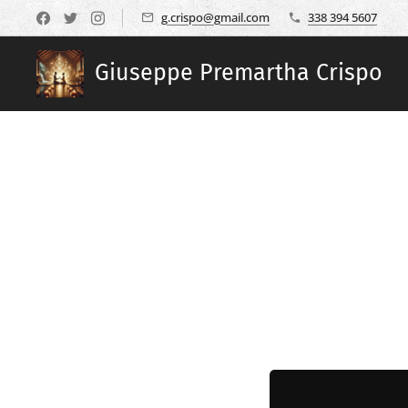
g.crispo@gmail.com
338 394 5607
Giuseppe Premartha Crispo