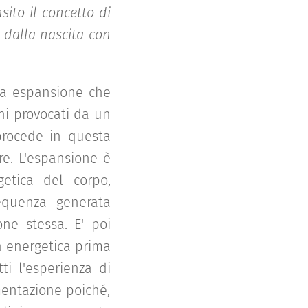
ito il concetto di
n dalla nascita con
ta espansione che
chi provocati da un
procede in questa
e. L'espansione è
etica del corpo,
equenza generata
one stessa. E' poi
a energetica prima
ti l'esperienza di
mentazione poiché,