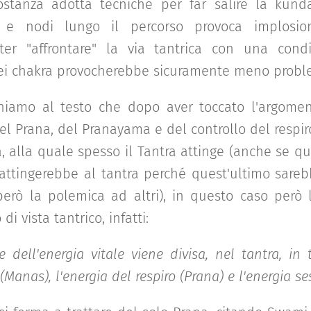
sostanza adotta tecniche per far salire la kund
i e nodi lungo il percorso provoca implosio
er "affrontare" la via tantrica con una condi
ei chakra provocherebbe sicuramente meno probl
niamo al testo che dopo aver toccato l'argoment
del Prana, del Pranayama e del controllo del respi
ca, alla quale spesso il Tantra attinge (anche se q
a attingerebbe al tantra perché quest'ultimo sar
però la polemica ad altri), in questo caso però 
di vista tantrico, infatti:
 dell'energia vitale viene divisa, nel tantra, in t
Manas), l'energia del respiro (Prana) e l'energia ses