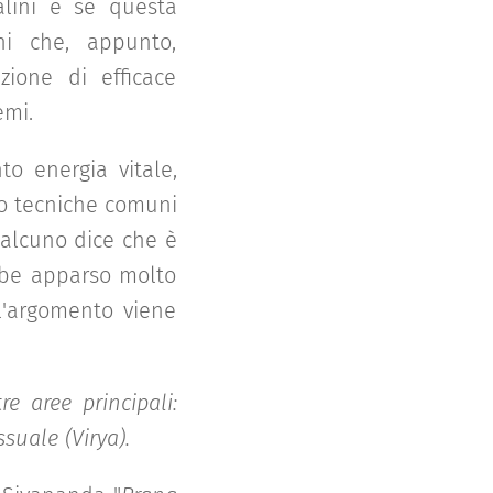
alini e se questa
ni che, appunto,
zione di efficace
emi.
o energia vitale,
ro tecniche comuni
ualcuno dice che è
ebbe apparso molto
l'argomento viene
re aree principali:
suale (Virya).