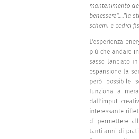
mantenimento dell
benessere"....."la
schemi e codici fi
L'esperienza ene
più che andare in 
sasso lanciato i
espansione la se
però possibile 
funziona a mera
dall'imput creati
interessante rifl
di permettere all
tanti anni di pra