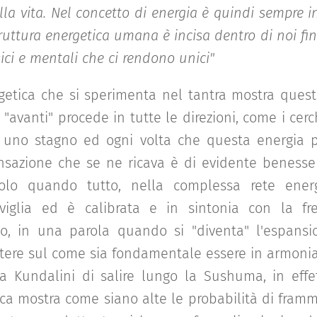
a vita. Nel concetto di energia è quindi sempre ins
 struttura energetica umana è incisa dentro di noi fi
sici e mentali che ci rendono unici"
rgetica che si sperimenta nel tantra mostra ques
"avanti" procede in tutte le direzioni, come i cer
n uno stagno ed ogni volta che questa energia 
nsazione che se ne ricava è di evidente benesser
solo quando tutto, nella complessa rete energ
viglia ed è calibrata e in sintonia con la fr
vo, in una parola quando si "diventa" l'espansi
ettere sul come sia fondamentale essere in armoni
a Kundalini di salire lungo la Sushuma, in effet
tica mostra come siano alte le probabilità di fram