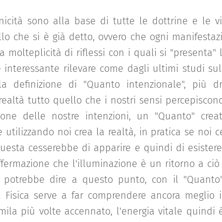
unicità sono alla base di tutte le dottrine e le
ello che si è già detto, ovvero che ogni manifestaz
molteplicità di riflessi con i quali si "presenta" 
è interessante rilevare come dagli ultimi studi su
alla definizione di "Quanto intenzionale", più d
realtà tutto quello che i nostri sensi percepiscono
ne delle nostre intenzioni, un "Quanto" creat
e utilizzando noi crea la realtà, in pratica se noi 
 questa cesserebbe di apparire e quindi di esistere
affermazione che l'illuminazione è un ritorno a ciò
si potrebbe dire a questo punto, con il "Quanto
a Fisica serve a far comprendere ancora meglio 
mila più volte accennato, l'energia vitale quindi