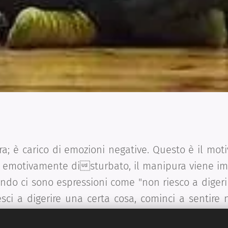
ra; è carico di emozioni negative. Questo è il moti
i emotivamente disturbato, il manipura viene i
ndo ci sono espressioni come "non riesco a digerir
sci a digerire una certa cosa, cominci a sentire n
volta accade - il vomito psicologico. Le emozion