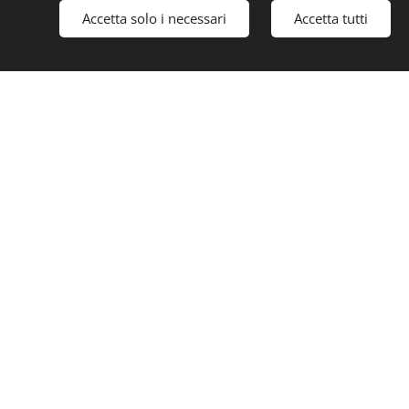
raccarico. Queste emozioni
Accetta solo i necessari
Accetta tutti
etra: il tuo passaggio è
egativo. E quando positivo
overe verso l'alto.