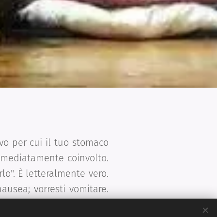
vo per cui il tuo stomaco
mmediatamente coinvolto.
lo". È letteralmente vero.
ausea; vorresti vomitare.
i negative: rabbia, odio,