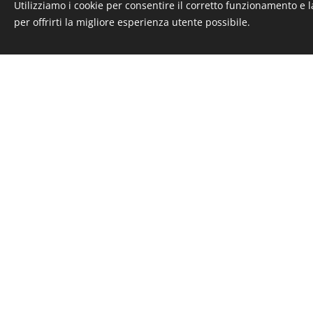
gelosia, e così via, sono
Utilizziamo i cookie per consentire il corretto funzionamento e l
per offrirti la migliore esperienza utente possibile.
represse non permettono
bloccato.
Una volta che il manipura
e negativo sono equilibrat
15,30: MANDALA MEDITAT
16,30: PAUSA
16,45: SESSIONE "LAVORO
17,15: MEDITAZIONE SUL
17,45: MEDITAZIONE DAN