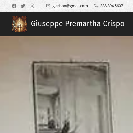
g.crispo@gmail.com
338 394 5607
Giuseppe Premartha Crispo