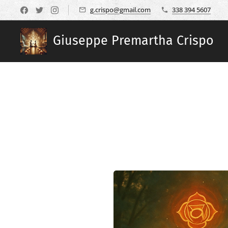
g.crispo@gmail.com
338 394 5607
Giuseppe Premartha Crispo