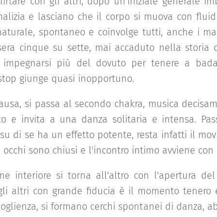
flirtare con gli altri, dopo un'iniziale generale i
izia e lasciano che il corpo si muova con fluidit
naturale, spontaneo e coinvolge tutti, anche i ma
era cinque su sette, mai accaduto nella storia d
 impegnarsi più del dovuto per tenere a bada 
 stop giunge quasi inopportuno.
ausa, si passa al secondo chakra, musica decisame
o e invita a una danza solitaria e intensa. P
su di se ha un effetto potente, resta infatti il m
occhi sono chiusi e l'incontro intimo avviene con s
e interiore si torna all'altro con l'apertura del
gli altri con grande fiducia è il momento tenero e 
coglienza, si formano cerchi spontanei di danza, ab