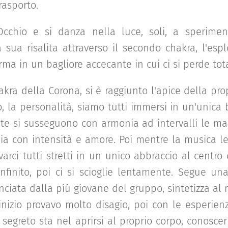
rasporto.
Occhio e si danza nella luce, soli, a sperimen
la sua risalita attraverso il secondo chakra, l'es
forma in un bagliore accecante in cui ci si perde to
hakra della Corona, si è raggiunto l'apice della pr
go, la personalità, siamo tutti immersi in un'unica 
ute si susseguono con armonia ad intervalli le ma
ia con intensità e amore. Poi mentre la musica 
varci tutti stretti in un unico abbraccio al centro 
inito, poi ci si scioglie lentamente. Segue un
ciata dalla più giovane del gruppo, sintetizza al 
inizio provavo molto disagio, poi con le esperien
l segreto sta nel aprirsi al proprio corpo, conosc