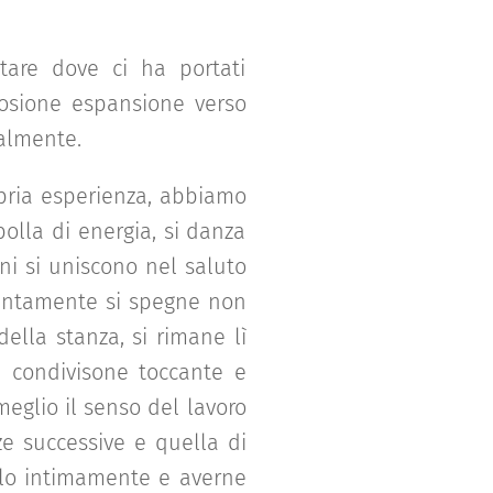
tare dove ci ha portati
plosione espansione verso
talmente.
opria esperienza, abbiamo
bolla di energia, si danza
ni si uniscono nel saluto
lentamente si spegne non
della stanza, si rimane lì
a condivisone toccante e
meglio il senso del lavoro
ze successive e quella di
erlo intimamente e averne