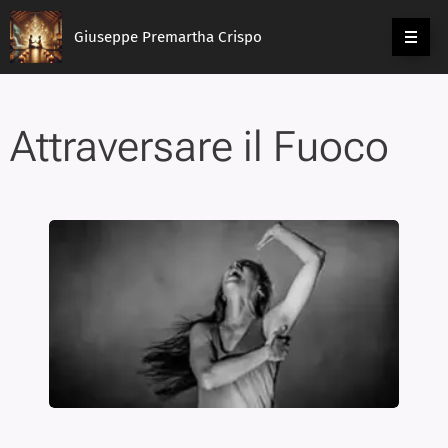
Giuseppe Premartha Crispo
Attraversare il Fuoco